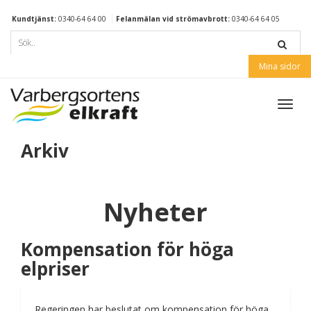
Kundtjänst:
0340-64 64 00
Felanmälan vid strömavbrott:
0340-64 64 05
Mina sidor
Toggl
navig
Arkiv
Nyheter
Kompensation för höga
elpriser
Regeringen har beslutat om kompensation för höga