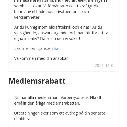
närmaste åren i samband med att elektrifieringen i
samhället ökar. Vi förväntar oss ett kraftigt ökat
behov av el både hos privatpersoner och
verksamheter.
Är du kunnig inom elkraftteknik och elnät? Är du
självgående, ansvarstagande, och har lätt för att ta
egna initiativ? Då är du den vi söker!
Läs mer om tjänsten
här
.
Välkommen med din ansökan!
2021-11-05
Medlemsrabatt
Nu har alla medlemmar i Varbergsortens Elkraft
erhållit den årliga medlemsrabatten.
Utbetalningen sker som ett avdrag på din senaste
elfaktura.