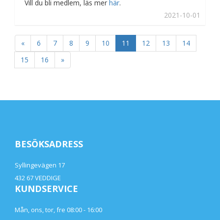
Vill du bli medlem, läs mer
här
.
2021-10-01
«
6
7
8
9
10
11
12
13
14
15
16
»
BESÖKSADRESS
Syllingevägen 17
432 67 VEDDIGE
KUNDSERVICE
Mån, ons, tor, fre 08:00 - 16:00