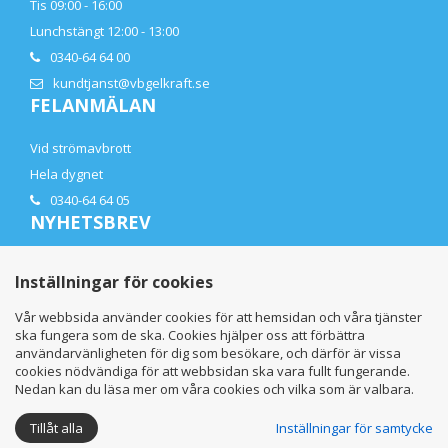
Tis 09:00 - 16:00
Lunchstängt 12:00 - 13:00
0340-64 64 00
kundtjanst@vbgelkraft.se
FELANMÄLAN
Vid strömavbrott
Hela dygnet
0340-64 64 05
NYHETSBREV
Få de senaste nyheterna direkt i din mail
Inställningar för cookies
Vår webbsida använder cookies för att hemsidan och våra tjänster
ska fungera som de ska. Cookies hjälper oss att förbättra
användarvänligheten för dig som besökare, och därför är vissa
cookies nödvändiga för att webbsidan ska vara fullt fungerande.
Nedan kan du läsa mer om våra cookies och vilka som är valbara.
Tillåt alla
Inställningar för samtycke