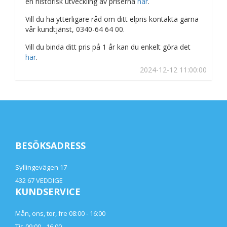
en historisk utveckling av priserna
här
.
Vill du ha ytterligare råd om ditt elpris kontakta gärna
vår kundtjänst, 0340-64 64 00.
Vill du binda ditt pris på 1 år kan du enkelt göra det
här
.
2024-12-12 11:00:00
BESÖKSADRESS
Syllingevägen 17
432 67 VEDDIGE
KUNDSERVICE
Mån, ons, tor, fre 08:00 - 16:00
Tis 09:00 - 16:00