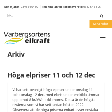
Kundtjänst:
0340-64 64 00
Felanmälan vid strömavbrott:
0340-64 64 05
Mina sidor
Toggl
navig
Arkiv
Höga elpriser 11 och 12 dec
Vi har sett ovanligt höga elpriser under onsdag 11
och torsdag 12 dec, med elpris under enskilda timmar
upp emot 8 kr/kWh exkl. moms. Detta är de högsta
nivåerna som vi har sett sedan hösten 2022.
Observera att de höga priserna enbart avser enstaka