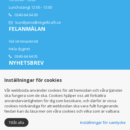
Lunchstängt 12:00 - 13:00
0340-64 64 00
kundtjanst@vbgelkraft.se
FELANMÄLAN
Vid strömavbrott
Hela dygnet
0340-64 64 05
NYHETSBREV
Få de senaste nyheterna direkt i din mail
Inställningar för cookies
Vår webbsida använder cookies för att hemsidan och våra tjänster
ska fungera som de ska. Cookies hjälper oss att förbättra
användarvänligheten för dig som besökare, och därför är vissa
cookies nödvändiga för att webbsidan ska vara fullt fungerande.
Nedan kan du läsa mer om våra cookies och vilka som är valbara.
Tillåt alla
Inställningar för samtycke