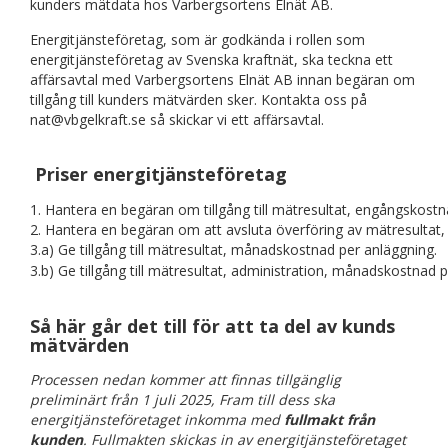
kunders mätdata hos Varbergsortens Elnät AB.
Energitjänsteföretag, som är godkända i rollen som
energitjänsteföretag av Svenska kraftnät, ska teckna ett
affärsavtal med Varbergsortens Elnät AB innan begäran om
tillgång till kunders mätvärden sker. Kontakta oss på
nat@vbgelkraft.se så skickar vi ett affärsavtal.
Priser energitjänsteföretag
1. Hantera en begäran om tillgång till mätresultat, engångskostn
2. Hantera en begäran om att avsluta överföring av mätresultat
3.a) Ge tillgång till mätresultat, månadskostnad per anläggning.
3.b) Ge tillgång till mätresultat, administration, månadskostnad p
Så här går det till för att ta del av kunds
mätvärden
Processen nedan kommer att finnas tillgänglig
preliminärt från 1 juli 2025, Fram till dess ska
energitjänsteföretaget inkomma med
fullmakt från
kunden
. Fullmakten skickas in av energitjänsteföretaget