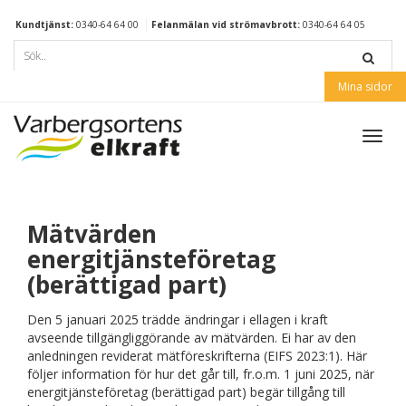
Kundtjänst:
0340-64 64 00
Felanmälan vid strömavbrott:
0340-64 64 05
Mina sidor
Toggl
navig
Mätvärden
energitjänsteföretag
(berättigad part)
Den 5 januari 2025 trädde ändringar i ellagen i kraft
avseende tillgängliggörande av mätvärden. Ei har av den
anledningen reviderat mätföreskrifterna (EIFS 2023:1). Här
följer information för hur det går till, fr.o.m. 1 juni 2025, när
energitjänsteföretag (berättigad part) begär tillgång till