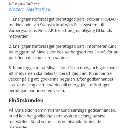
till e-postadress:
prodat@vbgelkraft.se
.
1. Energitjänsteföretaget (berättigad part) skickar PRODAT-
meddelande, via Svenska kraftnäts Ediel-system, till
Varbergsortens Elnät AB för att begära tillgång till kunds
mätvärden.
2. Energitjänsteföretaget (berättigad part) informerar kund
att logga in på Mina sidor hos Varbergsortens Elkraft för att
godkänna delning av mätvärden.
3. Kund loggar in på Mina sidor, får en notis, och godkänner
att mätvärden ska delas till berättigad part. Kund har tre
veckor på sig att godkänna begäran. Efter godkännandet
startar delning av mätvärden till energitjänsteföretaget
berättigad part inom en vecka.
Elnätskunden
På Mina sidor administrerar kund samtliga godkännanden.
Kund kan här godkänna samt avsluta delning av sina
mätvärden. Kund ser dessutom historik för delade
mätvärden.