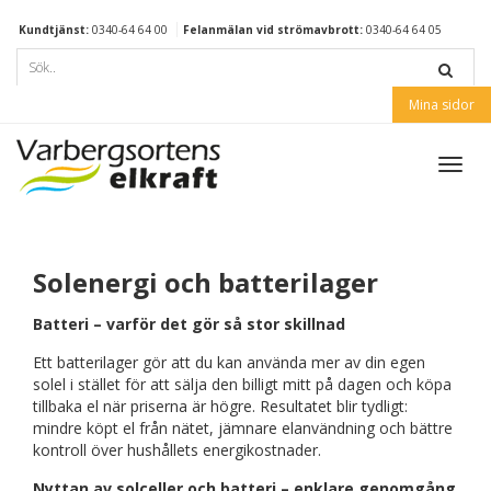
Kundtjänst:
0340-64 64 00
Felanmälan vid strömavbrott:
0340-64 64 05
Mina sidor
Toggl
navig
Solenergi och batterilager
Batteri – varför det gör så stor skillnad
Ett batterilager gör att du kan använda mer av din egen
solel i stället för att sälja den billigt mitt på dagen och köpa
tillbaka el när priserna är högre. Resultatet blir tydligt:
mindre köpt el från nätet, jämnare elanvändning och bättre
kontroll över hushållets energikostnader.
Nyttan av solceller och batteri – enklare genomgång