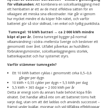
för villakunden:
Att kombinera en solcellsanläggning med
ett hembatteri är ett av de mest effektiva sätten för en
villaägare att minska sina elkostnader. Här går vi igenom
hur mycket mindre el du köper från nätet, och varför
batteriet gör så stor skillnad, i en enkel och tydlig punktlista.
Tumregel: 10 kWh batteri →
ca 2 000 kWh mindre
köpt el per år.
Denna tumregel bygger på normal
villaanvändning i södra–mellersta Sverige och beskriver ett
genomsnitt över året. Utfallet påverkas av hushållets
förbrukningsmönster, solcellsanläggningens storlek,
batterikapacitet och hur systemet styrs.
Varför stämmer tumregeln?
Ett 10 kWh batteri cyklas i genomsnitt cirka 0,5–0,6
gånger per dygn
10 kWh × 0,55 cykler per dygn ≈ 5,5 kWh per dag
5,5 kWh × 365 dagar ≈ 2 000 kWh per år
Detta är energi som du annars hade behövt köpa från
elnätet. Det handlar alltså inte om att batteriet töms helt
varje dag, utan om att det laddas och används successivt –
främst under kvällar, morgnar och vid tillfälliga effekttoppar