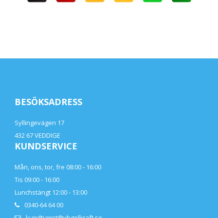
BESÖKSADRESS
Syllingevägen 17
432 67 VEDDIGE
KUNDSERVICE
Mån, ons, tor, fre 08:00 - 16:00
Tis 09:00 - 16:00
Lunchstängt 12:00 - 13:00
0340-64 64 00
kundtjanst@vbgelkraft.se