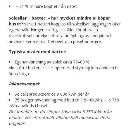
≈ 21 % mindre köpt el från nätet
Solceller + batteri – hur mycket mindre el köper
huset?
När ett batteri kopplas till solcellsanläggningen ökar
egenanvändningen kraftigt. I stället för att sälja
överskottsel när elpriset ofta är lågt lagras energin och
används senare, när behovet och priset är högre.
Typiska nivåer med batteri:
Egenanvändning av solel: cirka 70–80 %
Vid större batterier eller optimerad styrning kan andelen bli
ännu högre.
Räkneexempel:
Solcellsproduktion: ca 9 000 kWh per år
75 % egenanvändning med batteri (15-18kWh) → 6 750
kWh används i huset.
Det innebär att du slipper köpa cirka 6 750 kWh från
elnätet. För ett normalt villahushåll motsvarar detta
ungefär: