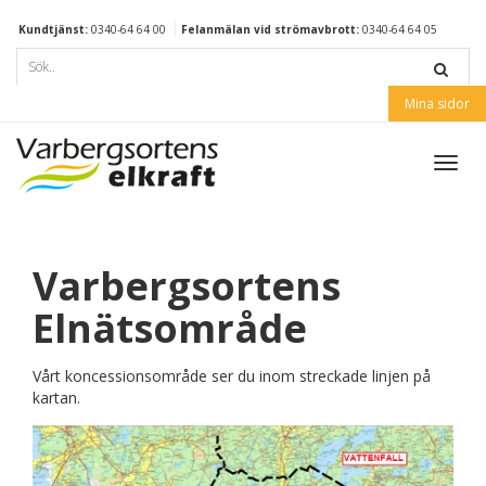
Kundtjänst:
0340-64 64 00
Felanmälan vid strömavbrott:
0340-64 64 05
Mina sidor
Toggl
navig
Varbergsortens
Elnätsområde
Vårt koncessionsområde ser du inom streckade linjen på
kartan.