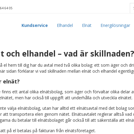
64 64 05
Kundservice
Elhandel
Elnät
Energilösningar
t och elhandel – vad är skillnaden
få el hem till dig har du avtal med två olika bolag: ett som äger och dr
är sidan förklarar vi vad skillnaden mellan elnät och elhandel egentlig
r elnät?
e finns ett antal olika elnätsbolag, som äger och förvaltar olika delar av
nätet, men har också till uppgift att underhålla och utveckla elnätet.
nte välja elnätsbolag, utan har alltid ett elnätsavtal med det bolag so
ör att transportera elen genom nätet. Elnätsavtalet reglerar alltså vad 
garna du betalar till elnätsbolaget går också till att säkerställa att el
att på el betalas på fakturan från elnätsföretaget.