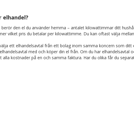
r elhandel?
 berör den el du använder hemma – antalet kilowattimmar ditt hushåll
r vilket pris du betalar per kilowattimme. Du kan oftast välja mellan fa
älja ett elhandelsavtal från ett bolag inom samma koncern som ditt eln
 elhandelsavtal med och köper din el från. Om du har elhandelsavtal
t alla kostnader på en och samma faktura. Har du olika får du separat