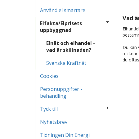
Använd el smartare
Vad ä
Elfakta/Elprisets
Elhandel
uppbyggnad
bestämme
Elnät och elhandel -
Du kan v
vad är skillnaden?
tecknar
du oftas
Svenska Kraftnät
Cookies
Personuppgifter -
behandling
Tyck till
Nyhetsbrev
Tidningen Din Energi