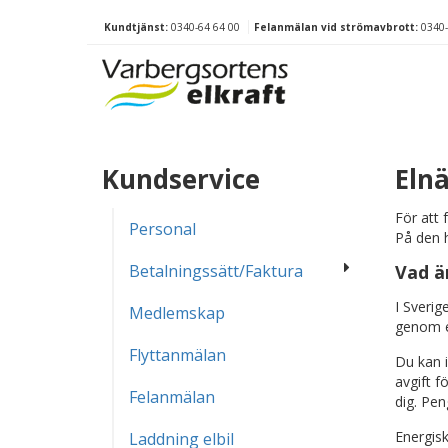
Kundtjänst:
0340-64 64 00
Felanmälan vid strömavbrott:
0340-
Kundservice
Elnä
För att 
Personal
På den h
Betalningssätt/Faktura
Vad ä
I Sverig
Medlemskap
genom el
Flyttanmälan
Du kan i
avgift f
Felanmälan
dig. Pen
Energisk
Laddning elbil