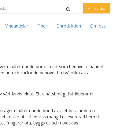
Mina sidor
Vindandelar
Fiber
Elproduktion
Om oss
?
iver elnätet där du bor och ett som bedriver elhandel.
en är, och varför du behöver ha två olika avtal.
 vårt lands elnät. Ett elnätsbolag distribuerar el
m äger elnätet där du bor. I avtalet betalar du en
det kostar att få en viss mängd el levererad hem till
nätet fungerar bra, byggs ut och utvecklas.