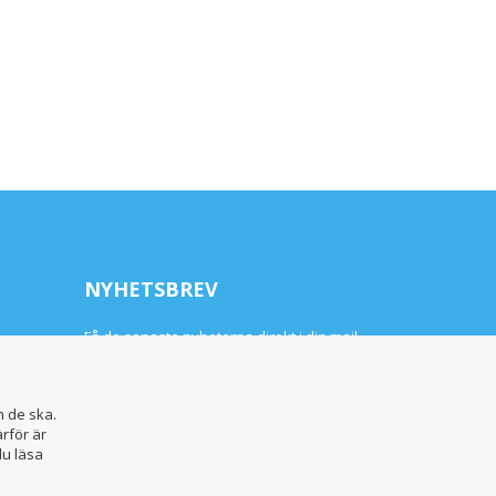
NYHETSBREV
Få de senaste nyheterna direkt i din mail
m de ska.
rför är
du läsa