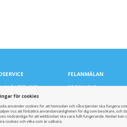
DSERVICE
FELANMÄLAN
, tor, fre 08:00 - 16:00
Vid strömavbrott
0 - 16:00
Hela dygnet
ningar för cookies
ängt 12:00 - 13:00
0340-64 64 05
ida använder cookies för att hemsidan och våra tjänster ska fungera so
-64 64 00
jälper oss att förbättra användarvänligheten för dig som besökare, och dä
dtjanst@vbgelkraft.se
kies nödvändiga för att webbsidan ska vara fullt fungerande. Nedan kan 
ra cookies och vilka som är valbara.