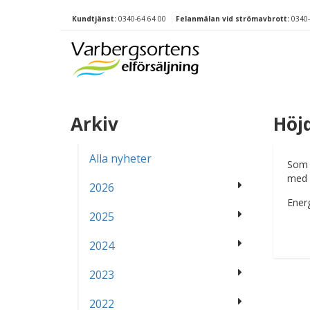
Kundtjänst:
0340-64 64 00
Felanmälan vid strömavbrott:
0340-
Arkiv
Höjd
Alla nyheter
Som e
med 3
2026
Energ
2025
2024
2023
2022