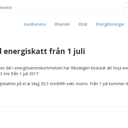
64 64 05
Kundservice
Elhandel
Elnät
Energilösningar
 energiskatt från 1 juli
n del i energiöverenskommelsen har Riksdagen beslutat att höja energi
 öre från 1 juli 2017.
iskatten på el är idag 29,5 öre/kWh exkl. moms. Från 1 juli kommer 