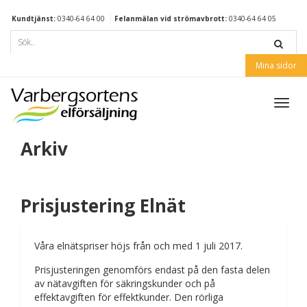
Kundtjänst:
0340-64 64 00
Felanmälan vid strömavbrott:
0340-64 64 05
Mina sidor
Toggl
navig
Arkiv
Prisjustering Elnät
Våra elnätspriser höjs från och med 1 juli 2017.
Prisjusteringen genomförs endast på den fasta delen
av nätavgiften för säkringskunder och på
effektavgiften för effektkunder. Den rörliga