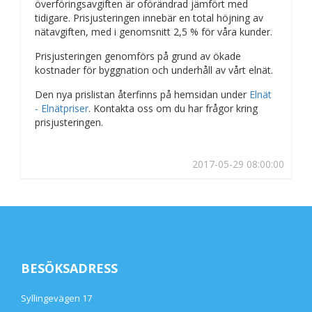
överföringsavgiften är oförändrad jämfört med
tidigare. Prisjusteringen innebär en total höjning av
nätavgiften, med i genomsnitt 2,5 % för våra kunder.
Prisjusteringen genomförs på grund av ökade
kostnader för byggnation och underhåll av vårt elnät.
Den nya prislistan återfinns på hemsidan under
Elnät
- Elnätpriser
. Kontakta oss om du har frågor kring
prisjusteringen.
2017-05-29 08:00:00
BESÖKSADRESS
Syllingevägen 17