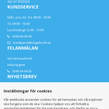
432 67 VEDDIGE
KUNDSERVICE
Mån, ons, tor, fre 08:00 - 16:00
Tis 09:00 - 16:00
Lunchstängt 12:00 - 13:00
0340-64 64 00
kundtjanst@vbgelkraft.se
FELANMÄLAN
Vid strömavbrott
Hela dygnet
0340-64 64 05
NYHETSBREV
Få de senaste nyheterna direkt i din mail
Inställningar för cookies
Vår webbsida använder cookies för att hemsidan och våra tjänster
ska fungera som de ska. Cookies hjälper oss att förbättra
användarvänligheten för dig som besökare, och därför är vissa