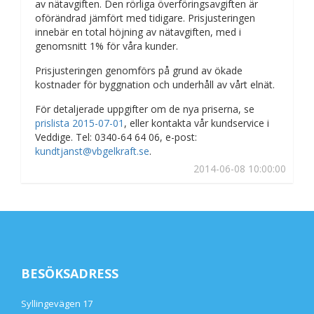
av nätavgiften. Den rörliga överföringsavgiften är
oförändrad jämfört med tidigare. Prisjusteringen
innebär en total höjning av nätavgiften, med i
genomsnitt 1% för våra kunder.
Prisjusteringen genomförs på grund av ökade
kostnader för byggnation och underhåll av vårt elnät.
För detaljerade uppgifter om de nya priserna, se
prislista 2015-07-01
, eller kontakta vår kundservice i
Veddige. Tel: 0340-64 64 06, e-post:
kundtjanst@vbgelkraft.se
.
2014-06-08 10:00:00
BESÖKSADRESS
Syllingevägen 17