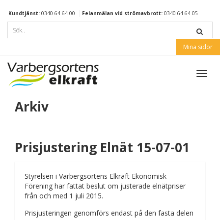
Kundtjänst:
0340-64 64 00
Felanmälan vid strömavbrott:
0340-64 64 05
Mina sidor
Toggl
navig
Arkiv
Prisjustering Elnät 15-07-01
Styrelsen i Varbergsortens Elkraft Ekonomisk
Förening har fattat beslut om justerade elnätpriser
från och med 1 juli 2015.
Prisjusteringen genomförs endast på den fasta delen