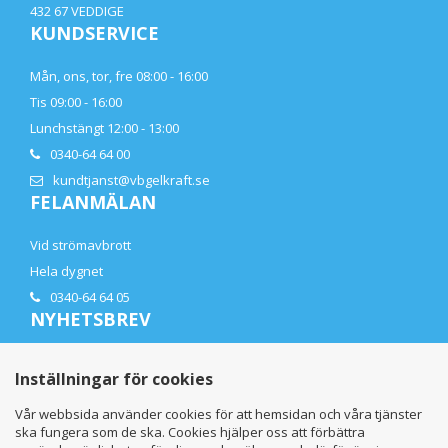
432 67 VEDDIGE
KUNDSERVICE
Mån, ons, tor, fre 08:00 - 16:00
Tis 09:00 - 16:00
Lunchstängt 12:00 - 13:00
0340-64 64 00
kundtjanst@vbgelkraft.se
FELANMÄLAN
Vid strömavbrott
Hela dygnet
0340-64 64 05
NYHETSBREV
Få de senaste nyheterna direkt i din mail
Inställningar för cookies
Vår webbsida använder cookies för att hemsidan och våra tjänster
ska fungera som de ska. Cookies hjälper oss att förbättra